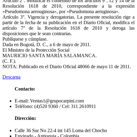
Artículo 2°. Modificar el contenido de los artículos 9°, 12 y 14 de la
Resolución 1618 de 2010, correspondiente a la expresión
«Pseudomona aerouginosa», por «Pseudomona aeruginosa».
Artículo 3°. Vigencia y derogatorias. La presente resolución rige a
partir de la fecha de su publicación en el Diario Oficial, modifica el
artículo 7° de la Resolución 1618 de 2010 y deroga las
disposiciones que le sean contrarias.
Publíquese y cúmplase.
Dada en Bogotá, D. C., a 6 de mayo de 2011.
El Ministro de la Protección Social
MAURICIO SANTA MARÍA SALAMANCA.
(C. F.).
NOTA: Publicado en el Diario Oficial 48066 de mayo 11 de 2011.
Descarga
Contacto:
E-mail: Ventas1@grupocarpini.com
Teléfono: (4)520 9360 / Cel: 311 2610911
Dirección:
Calle 36 Sur No 22-4 int 145 Loma del Chocho
Envigado - Antioquia - Colombia