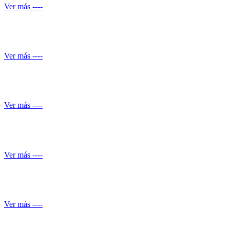
Ver más ----
Automatización de ducha
Ver más ----
Conocimiento normativo
Ver más ----
Mantenimiento de Shut de basuras
Ver más ----
Servicio de piscineros
Ver más ----