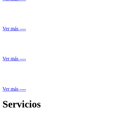
Mantenimiento de Shut de basuras
Ver más ----
Servicio de piscineros
Ver más ----
Mantenimiento equipos electrónicos
Ver más ----
Servicios
Reparación de daños estructurales y renovación de piscinas