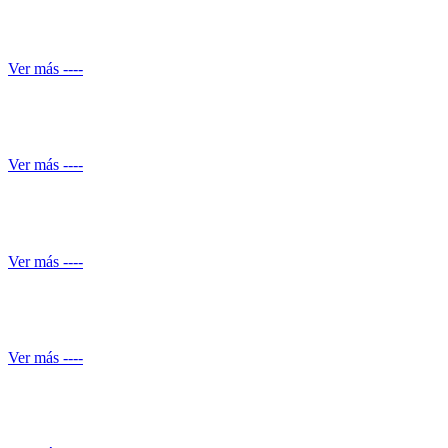
Reparación de daños estructurales y renovación de piscinas
Ver más ----
Automatización de ducha
Ver más ----
Conocimiento normativo
Ver más ----
Mantenimiento de Shut de basuras
Ver más ----
Servicio de piscineros