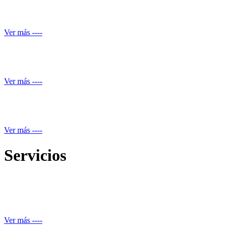
Mantenimiento de Shut de basuras
Ver más ----
Servicio de piscineros
Ver más ----
Mantenimiento equipos electrónicos
Ver más ----
Servicios
Reparación de daños estructurales y renovación de piscinas
Ver más ----