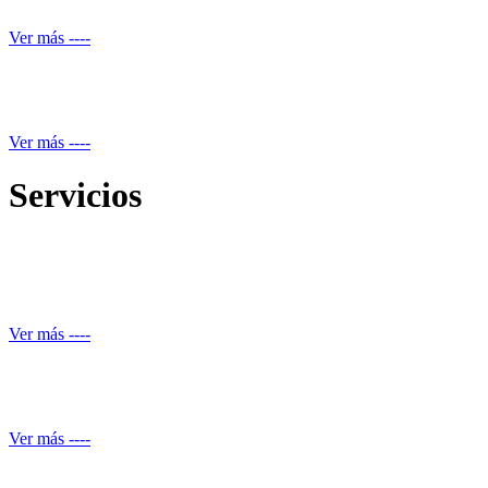
Ver más ----
Mantenimiento equipos electrónicos
Ver más ----
Servicios
Reparación de daños estructurales y renovación de piscinas
Ver más ----
Automatización de ducha
Ver más ----