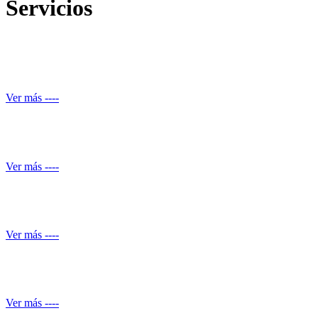
Servicios
Reparación de daños estructurales y renovación de piscinas
Ver más ----
Automatización de ducha
Ver más ----
Conocimiento normativo
Ver más ----
Mantenimiento de Shut de basuras
Ver más ----