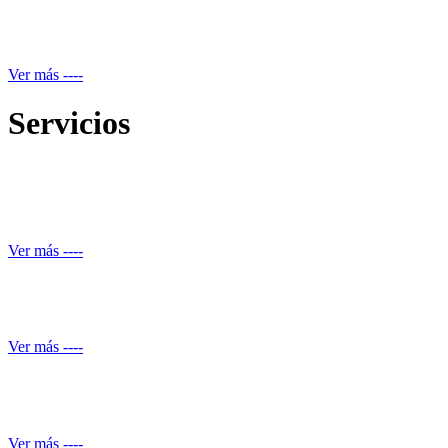
Mantenimiento equipos electrónicos
Ver más ----
Servicios
Reparación de daños estructurales y renovación de piscinas
Ver más ----
Automatización de ducha
Ver más ----
Conocimiento normativo
Ver más ----