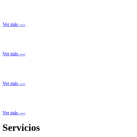
Conocimiento normativo
Ver más ----
Mantenimiento de Shut de basuras
Ver más ----
Servicio de piscineros
Ver más ----
Mantenimiento equipos electrónicos
Ver más ----
Servicios