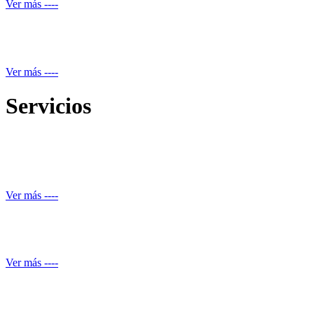
Ver más ----
Mantenimiento equipos electrónicos
Ver más ----
Servicios
Reparación de daños estructurales y renovación de piscinas
Ver más ----
Automatización de ducha
Ver más ----
Conocimiento normativo