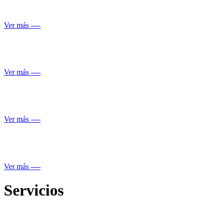
Conocimiento normativo
Ver más ----
Mantenimiento de Shut de basuras
Ver más ----
Servicio de piscineros
Ver más ----
Mantenimiento equipos electrónicos
Ver más ----
Servicios