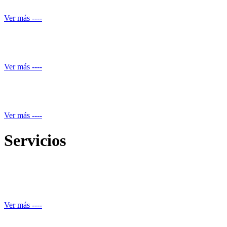
Ver más ----
Servicio de piscineros
Ver más ----
Mantenimiento equipos electrónicos
Ver más ----
Servicios
Reparación de daños estructurales y renovación de piscinas
Ver más ----