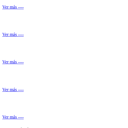
Ver más ----
Conocimiento normativo
Ver más ----
Mantenimiento de Shut de basuras
Ver más ----
Servicio de piscineros
Ver más ----
Mantenimiento equipos electrónicos
Ver más ----