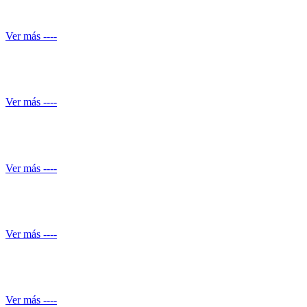
Automatización de ducha
Ver más ----
Conocimiento normativo
Ver más ----
Mantenimiento de Shut de basuras
Ver más ----
Servicio de piscineros
Ver más ----
Mantenimiento equipos electrónicos
Ver más ----