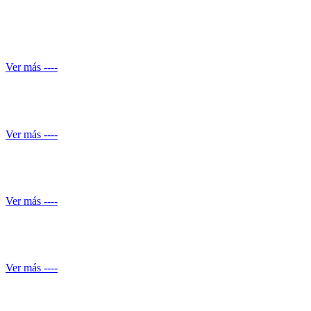
Reparación de daños estructurales y renovación de piscinas
Ver más ----
Automatización de ducha
Ver más ----
Conocimiento normativo
Ver más ----
Mantenimiento de Shut de basuras
Ver más ----
Servicio de piscineros