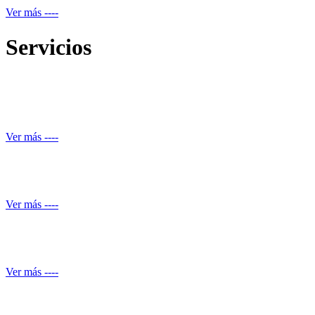
Ver más ----
Servicios
Reparación de daños estructurales y renovación de piscinas
Ver más ----
Automatización de ducha
Ver más ----
Conocimiento normativo
Ver más ----
Mantenimiento de Shut de basuras