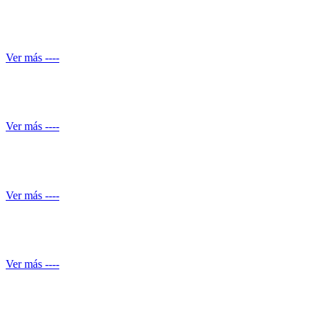
Automatización de ducha
Ver más ----
Conocimiento normativo
Ver más ----
Mantenimiento de Shut de basuras
Ver más ----
Servicio de piscineros
Ver más ----
Mantenimiento equipos electrónicos