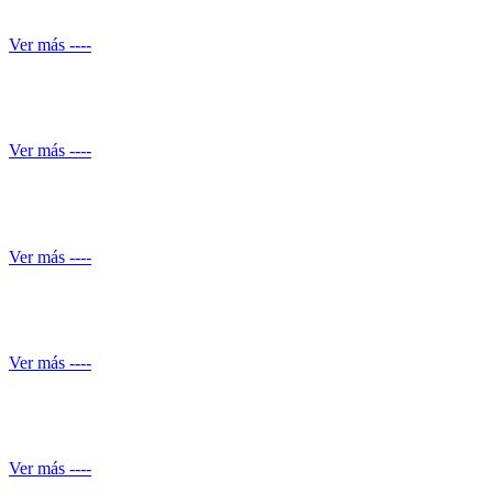
Reparación de daños estructurales y renovación de piscinas
Ver más ----
Automatización de ducha
Ver más ----
Conocimiento normativo
Ver más ----
Mantenimiento de Shut de basuras
Ver más ----
Servicio de piscineros
Ver más ----