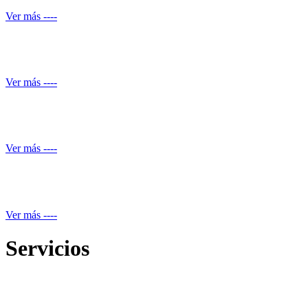
Ver más ----
Mantenimiento de Shut de basuras
Ver más ----
Servicio de piscineros
Ver más ----
Mantenimiento equipos electrónicos
Ver más ----
Servicios