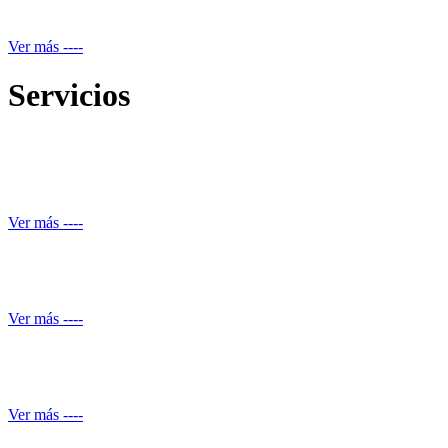
Mantenimiento equipos electrónicos
Ver más ----
Servicios
Reparación de daños estructurales y renovación de piscinas
Ver más ----
Automatización de ducha
Ver más ----
Conocimiento normativo
Ver más ----