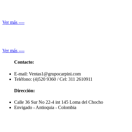
Servicio de piscineros
Ver más ----
Mantenimiento equipos electrónicos
Ver más ----
Contacto:
E-mail: Ventas1@grupocarpini.com
Teléfono: (4)520 9360 / Cel: 311 2610911
Dirección:
Calle 36 Sur No 22-4 int 145 Loma del Chocho
Envigado - Antioquia - Colombia