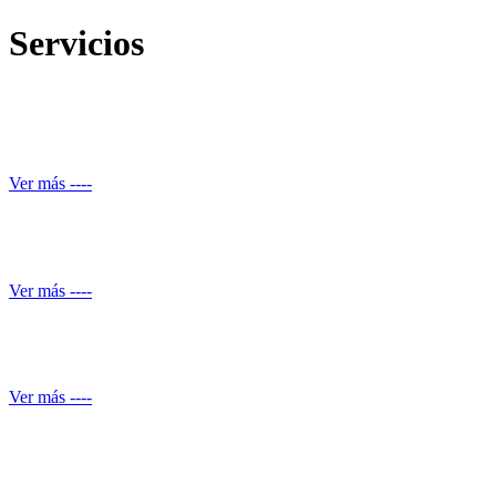
Servicios
Reparación de daños estructurales y renovación de piscinas
Ver más ----
Automatización de ducha
Ver más ----
Conocimiento normativo
Ver más ----
Mantenimiento de Shut de basuras