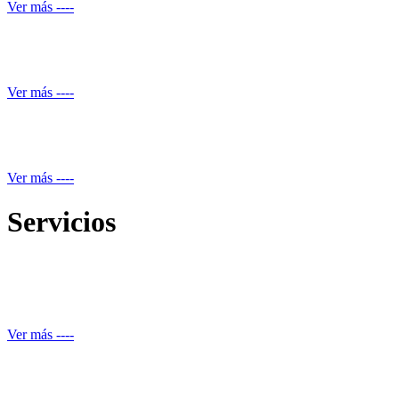
Ver más ----
Servicio de piscineros
Ver más ----
Mantenimiento equipos electrónicos
Ver más ----
Servicios
Reparación de daños estructurales y renovación de piscinas
Ver más ----
Automatización de ducha